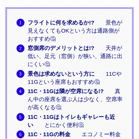
フライトに何を求めるか!?
景色が
見えなくてもOKという方は通路側が
おすすめ🤔
窓側席のデメリットとは!?
天井が
低い、足元（窓側）が狭い、通路に出
にくい🤔
景色は求めないという方に
11Cや
11Gという座席もおすすめ🤔
11C・11Gは隣が空席になる!?
真
ん中の座席を選ぶ人は少なく、空席率
が高くなる🤔
11C・11Gは
トイレもギャレーも近
い
とにかく便利🤔
11C・11Gの料金
エコノミー料金