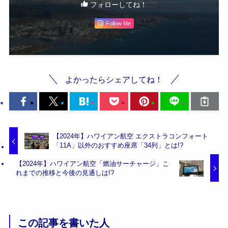
フォローしてね！
Follow Me
よかったらシェアしてね！
【2024年】ハワイアン航空 エクストラコンフォート
「11A」以外のおすすめ座席「34列」とは!?
【2024年】ハワイアン航空「燃油サーチャージ」こ
れまでの推移と今後の見通しは!?
この記事を書いた人